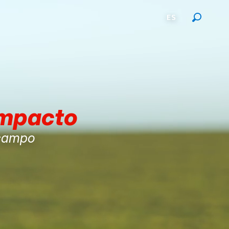
ES
mpacto
 campo